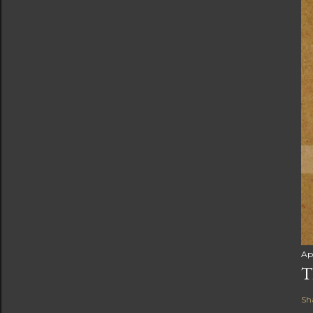
Apr
T
Sh