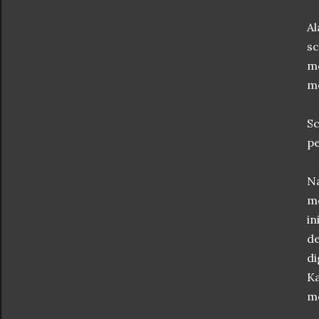
Al
sc
me
m
Sc
pe
Na
me
in
de
di
Ka
me