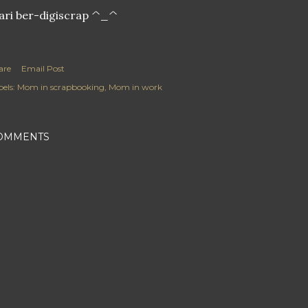
ari ber-digiscrap ^_^
are
Email Post
els:
Mom in scrapbooking
Mom in work
OMMENTS