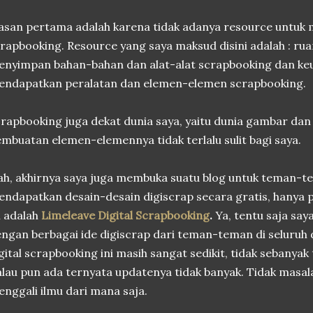
asan pertama adalah karena tidak adanya resource untuk 
rapbooking. Resource yang saya maksud disini adalah : ru
nyimpan bahan-bahan dan alat-alat scrapbooking dan ke
endapatkan peralatan dan elemen-elemen scrapbooking.
rapbooking juga dekat dunia saya, yaitu dunia gambar dan d
mbuatan elemen-elemennya tidak terlalu sulit bagi saya.
h, akhirnya saya juga membuka suatu blog untuk teman-t
ndapatkan desain-desain digiscrap secara gratis, hanya p
i adalah
Limeleave Digital Scrapbooking
.
Ya, tentu saja sa
ngan berbagai ide digiscrap dari teman-teman di seluruh 
gital scrapbooking ini masih sangat sedikit, tidak sebanyak
lau pun ada ternyata updatenya tidak banyak. Tidak masal
nggali ilmu dari mana saja.