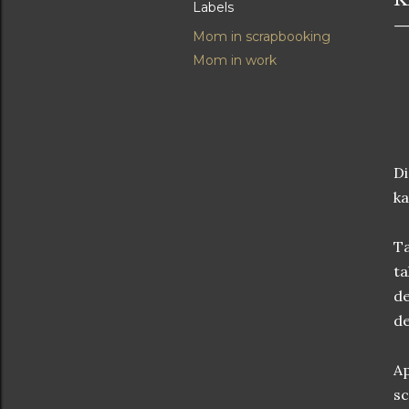
Labels
Mom in scrapbooking
Mom in work
Di
ka
Ta
ta
de
de
Ap
sc