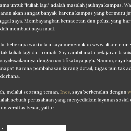
ama untuk "kuliah lagi" adalah masalah jauhnya kampus. W
lanan akan sangat banyak, karena kampus yang bermutu ja
nggal saya. Membayangkan kemacetan dan polusi yang harus
udah membuat saya mual.
lu, beberapa waktu lalu saya menemukan www.alison.com
tuk kuliah lagi dari rumah. Saya ambil mata pelajaran bisnis
nyelesaikannya dengan sertifikatnya juga. Namun, saya k
napa? Karena pembahasan kurang detail, tugas pun tak ad
derhana.
h, melalui seorang teman,
Ines
, saya berkenalan dengan
w
alah sebuah perusahaan yang menyediakan layanan sosia
 universitas besar, yaitu :
University of Pennsylvania