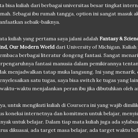
ta bisa kuliah dari berbagai universitas besar tingkat inter
mah. Sebagai ibu rumah tangga, option ini sangat masuk a
nfaatkan sebaik-baiknya.
ta kuliah yang pertama saya jalani adalah
Fantasy & Scien
ind, Our Modern World
dari University of Michigan. Kulia
mbaca berbagai literatur dongeng fantasi. Sangat menar
rpengaruhnya fantasi manusia dalam pemikirannya tentang
dak menjadwalkan tatap muka langsung. Ini yang menarik, 
nyelesaikan satu tugas, saya bisa switch ke tugas yang lain 
waktu-waktu menjalankan peran ibu jika dibutuhkan oleh a
ya, untuk mengikuti kuliah di Coursera ini yang wajib dimil
us koneksi internetnya dan komitmen untuk belajar, meny
nyak untuk belajar. Dalam tiap mata kuliah juga ada sylab
rus dikuasai, ada target masa belajar, ada target waktu be