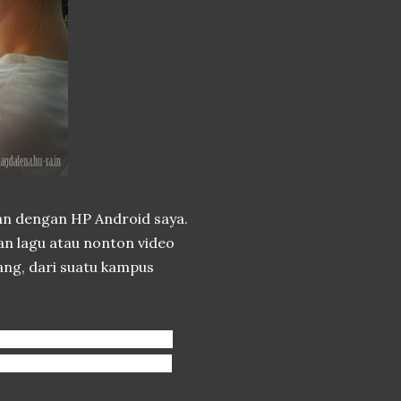
aran dengan HP Android saya.
n lagu atau nonton video
rang, dari suatu kampus
ang, membuka kemungkinan
r dengan penuh semangat!