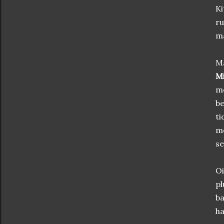
Ki
ru
ma
Ma
M
me
be
ti
me
se
Oi
pl
ba
ha