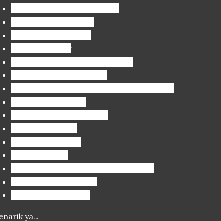
The University of Edinburgh
University of Toronto
University of Virginia
Duke University
Georgia Institute of Technology
Johns Hopkins University
Ecole Polytechnique Federale De Lausanne
Stanford University
University of Washington
Illinois University
Caltech University
Rice University
University of California San Fransisco
University of Michigan
Princeton University
narik ya...