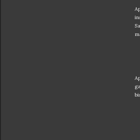
Ap
in
Sa
ma
Ap
ga
bi