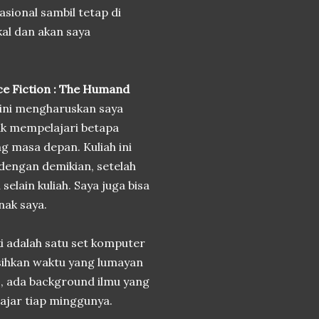
nasional sambil tetap di
kal dan akan saya
ce Fiction : The Humand
h ini mengharuskan saya
ik mempelajari betapa
 masa depan. Kuliah ini
dengan demikian, setelah
selain kuliah. Saya juga bisa
nak saya.
iki adalah satu set komputer
isihkan waktu yang lumayan
us, ada background ilmu yang
lajar tiap minggunya.