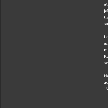
ut
ja
ti
s
La
un
me
Ke
se
Na
ad
16