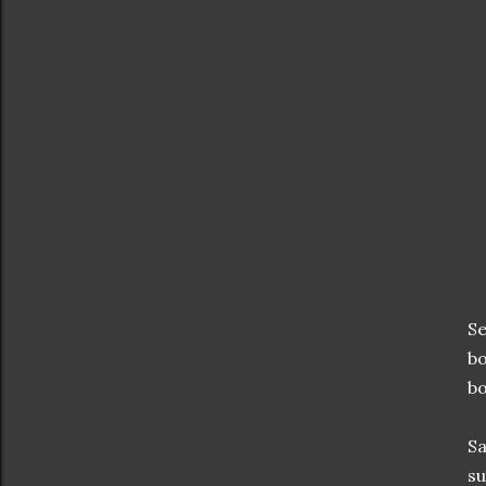
Se
bo
bo
Sa
su