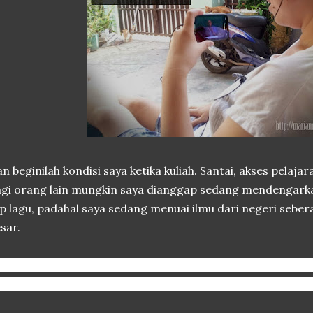
n beginilah kondisi saya ketika kuliah. Santai, akses pelaj
gi orang lain mungkin saya dianggap sedang mendengarka
ip lagu, padahal saya sedang menuai ilmu dari negeri sebe
sar.
sempatan belajar ini harus disebarluaskan ke banyak or
ndapatkan pendidikan seluas samudera. Mari kita belaja