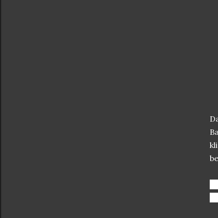
Da
Ba
kl
be
Ke
me