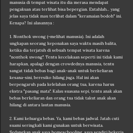
manusia di tempat wisata itu dia merasa mendapat
pengakuan atau terlihat bisa bepergian. Entahlah... yang
jelas saya tidak mau terlibat dalam "keramaian bodoh" ini.
Kenapa? Ini alasannya :
1. Nonthok uwong (=melihat manusia). Ini adalah
ungkapan seorang keponakan saya waktu masih balita,
ketika dia terjatuh di sebuah tempat wisata karena
"nonthok uwong". Tentu kecelakaan seperti ini tidak kami
harapkan, apalagi dengan crowdednya manusia, tentu
sangat tidak bebas bagi anak-anak untuk berkeliaran
kesana-sini, beresiko hilang juga. Hal ini akan
berpengaruh pada kelelahan orang tua, karena harus
ekstra "pasang mata". Kalau suasana sepi, tentu anak akan
bebas berkeliaran dan orang tua tidak takut anak akan
hilang di antara lautan manusia.
2. Kami keluarga bebas. Ya, kami bebas jadwal. Jatah cuti
suami seringkali kami gunakan untuk berwisata.
Sedangkan anak saya homeschooling, saya sendiri bekerja